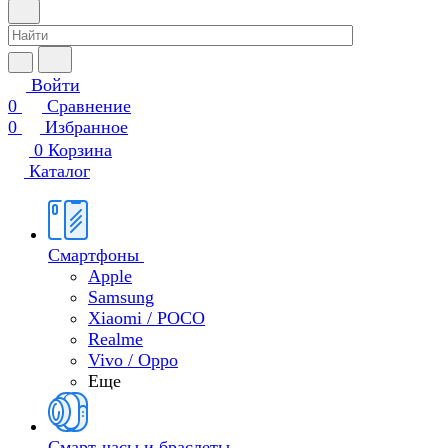
Войти
0
Сравнение
0
Избранное
0
Корзина
Каталог
Смартфоны
Apple
Samsung
Xiaomi / POCO
Realme
Vivo / Oppo
Еще
Смарт-часы и браслеты