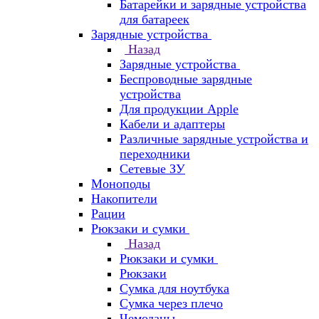
Батарейки и зарядные устройства
для батареек
Зарядные устройства
Назад
Зарядные устройства
Беспроводные зарядные
устройства
Для продукции Apple
Кабели и адаптеры
Различные зарядные устройства и
переходники
Сетевые ЗУ
Моноподы
Накопители
Рации
Рюкзаки и сумки
Назад
Рюкзаки и сумки
Рюкзаки
Сумка для ноутбука
Сумка через плечо
Чемоданы