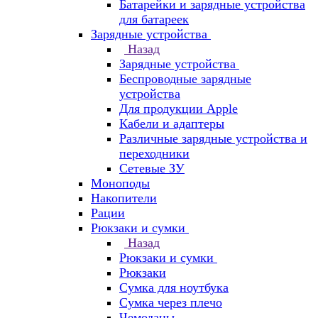
Батарейки и зарядные устройства
для батареек
Зарядные устройства
Назад
Зарядные устройства
Беспроводные зарядные
устройства
Для продукции Apple
Кабели и адаптеры
Различные зарядные устройства и
переходники
Сетевые ЗУ
Моноподы
Накопители
Рации
Рюкзаки и сумки
Назад
Рюкзаки и сумки
Рюкзаки
Сумка для ноутбука
Сумка через плечо
Чемоданы