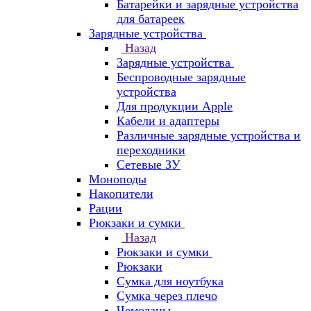
Батарейки и зарядные устройства
для батареек
Зарядные устройства
Назад
Зарядные устройства
Беспроводные зарядные
устройства
Для продукции Apple
Кабели и адаптеры
Различные зарядные устройства и
переходники
Сетевые ЗУ
Моноподы
Накопители
Рации
Рюкзаки и сумки
Назад
Рюкзаки и сумки
Рюкзаки
Сумка для ноутбука
Сумка через плечо
Чемоданы