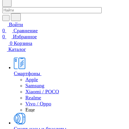
Войти
0
Сравнение
0
Избранное
0
Корзина
Каталог
Смартфоны
Apple
Samsung
Xiaomi / POCO
Realme
Vivo / Oppo
Еще
Смарт-часы и браслеты